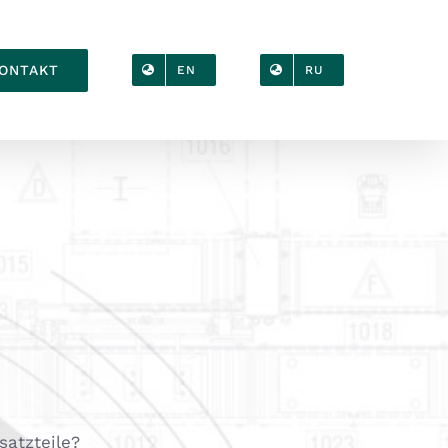
ONTAKT
EN
RU
satzteile?