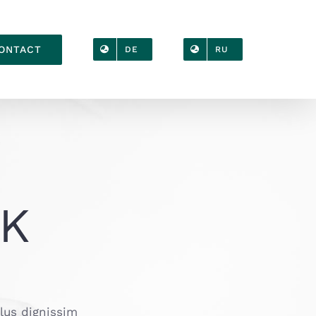
ONTACT
DE
RU
RK
llus dignissim