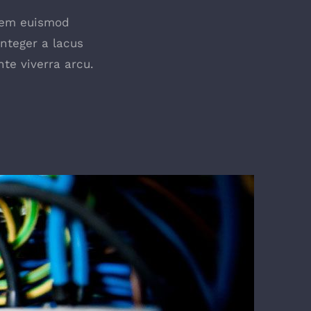
lorem euismod
Integer a lacus
te viverra arcu.