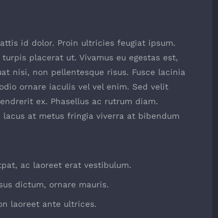
ttis id dolor. Proin ultricies feugiat ipsum.
 turpis placerat ut. Vivamus eu egestas est,
t nisi, non pellentesque risus. Fusce lacinia
io ornare iaculis vel vel enim. Sed velit
ndrerit ex. Phasellus ac rutrum diam.
 lacus at metus fringia viverra at bibendum
tpat, ac laoreet erat vestibulum.
sus dictum, ornare mauris.
n laoreet ante ultrices.