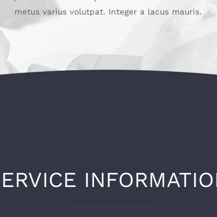
metus varius volutpat. Integer a lacus mauris.
SERVICE INFORMATIO