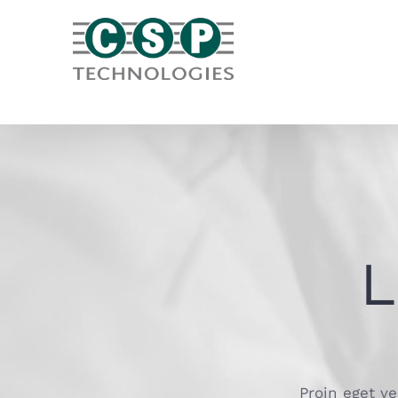
Skip
to
content
L
Proin eget ve