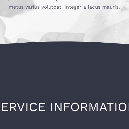
metus varius volutpat. Integer a lacus mauris.
SERVICE INFORMATIO