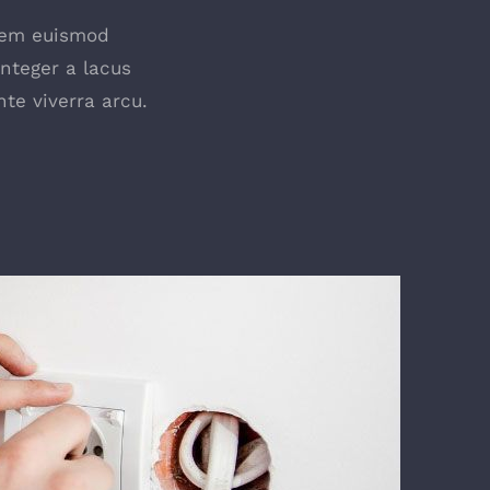
lorem euismod
Integer a lacus
te viverra arcu.