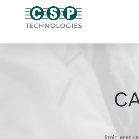
Skip
to
content
C
Proin eget ve