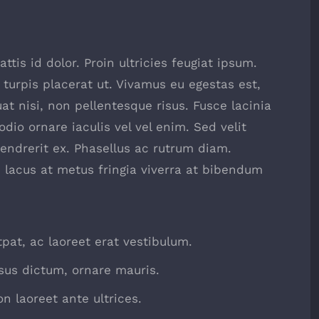
ttis id dolor. Proin ultricies feugiat ipsum.
 turpis placerat ut. Vivamus eu egestas est,
t nisi, non pellentesque risus. Fusce lacinia
io ornare iaculis vel vel enim. Sed velit
ndrerit ex. Phasellus ac rutrum diam.
 lacus at metus fringia viverra at bibendum
tpat, ac laoreet erat vestibulum.
sus dictum, ornare mauris.
n laoreet ante ultrices.