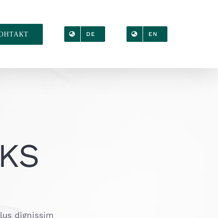
ОНТАКТ
DE
EN
KS
llus dignissim